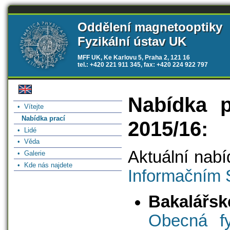
Oddělení magnetooptiky
Fyzikální ústav UK
MFF UK, Ke Karlovu 5, Praha 2, 121 16
tel.: +420 221 911 345, fax: +420 224 922 797
Nabídka p
• Vítejte
Nabídka prací
2015/16:
• Lidé
• Věda
Aktuální nabí
• Galerie
• Kde nás najdete
Informačním 
Bakalářsk
Obecná fy