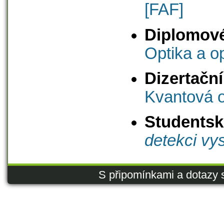
[FAF]
Diplomov
Optika a o
Dizertačn
Kvantová o
Studentsk
detekci vy
S připomínkami a dotazy 