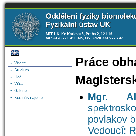
Oddělení fyziky biomolek
Fyzikální ústav UK
MFF UK, Ke Karlovu 5, Praha 2, 121 16
tel.: +420 221 911 345, fax: +420 224 922 797
Práce obhá
• Vítejte
• Studium
Magisters
• Lidé
• Věda
• Galerie
Mgr. Al
• Kde nás najdete
spektro
povlakov b
Vedoucí: 