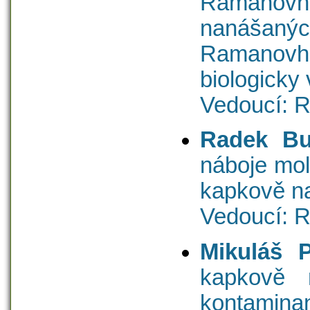
Ramanov
nanášanýc
Ramanovh
biologicky
Vedoucí: 
Radek Bu
náboje mol
kapkově n
Vedoucí: 
Mikuláš P
kapkově 
kontamina