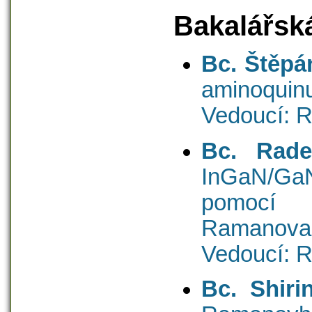
Bakalářsk
Bc. Štěpán
aminoquinu
Vedoucí: R
Bc. Rade
InGaN/GaN
pomocí m
Ramanova 
Vedoucí: 
Bc. Shiri