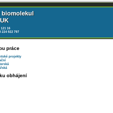
y biomolekul
 UK
 121 16
20 224 922 797
pu práce
tské projekty
ační
terská
ářská
ku obhájení