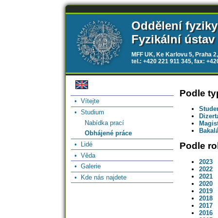
Oddělení fyzik
Fyzikální ústav
MFF UK, Ke Karlovu 5, Praha 2,
tel.: +420 221 911 345, fax: +4
Podle ty
• Vítejte
Studen
• Studium
Dizert
Nabídka prací
Magis
Bakal
Obhájené práce
• Lidé
Podle ro
• Věda
2023
• Galerie
2022
2021
• Kde nás najdete
2020
2019
2018
2017
2016