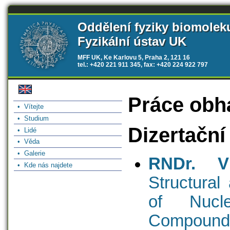
Oddělení fyziky biomolek
Fyzikální ústav UK
MFF UK, Ke Karlovu 5, Praha 2, 121 16
tel.: +420 221 911 345, fax: +420 224 922 797
Práce obhá
• Vítejte
• Studium
Dizertační
• Lidé
• Věda
• Galerie
RNDr. V
• Kde nás najdete
Structural
of Nucl
Compounds 