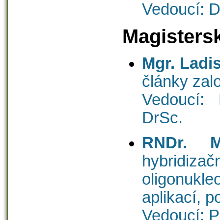
Vedoucí: D
Magisters
Mgr. Ladis
články zal
Vedoucí: 
DrSc.
RNDr. M
hybridiza
oligonukle
aplikací, 
Vedoucí: P