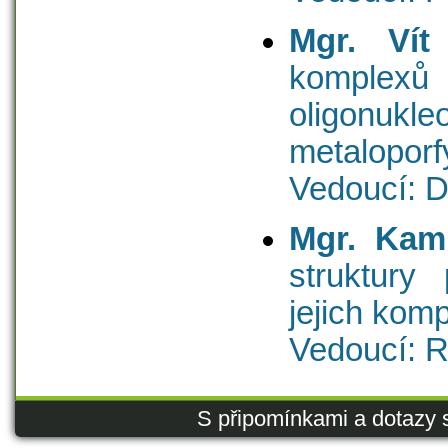
Mgr. Vít
komplexů n
oligonu
metaloporf
Vedoucí: D
Mgr. Kami
struktury
jejich kom
Vedoucí: R
S připomínkami a dotazy 