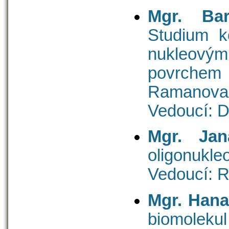
Mgr. Bar
Studium k
nukleovými
povrche
Ramanova 
Vedoucí: D
Mgr. Jan
oligonukle
Vedoucí: 
Mgr. Hana
biomoleku