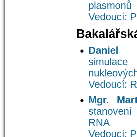
plasmonů
Vedoucí: P
Bakalářsk
Daniel 
simulac
nukleových
Vedoucí: R
Mgr. Mar
stanovení 
RNA
Vedoucí: P