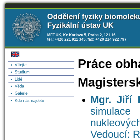
Oddělení fyziky biomolek
Fyzikální ústav UK
MFF UK, Ke Karlovu 5, Praha 2, 121 16
tel.: +420 221 911 345, fax: +420 224 922 797
Práce obhá
• Vítejte
• Studium
Magisters
• Lidé
• Věda
• Galerie
Mgr. Jiří
• Kde nás najdete
simulac
nukleových
Vedoucí: R