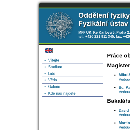
Oddělení fyzik
Fyzikální ústav
MFF UK, Ke Karlovu 5, Praha 2,
tel.: +420 221 911 345, fax: +4
Práce ob
• Vítejte
Magiste
• Studium
• Lidé
Mikulá
Vedouc
• Věda
• Galerie
Bc. P
Vedouc
• Kde nás najdete
Bakalář
David
Vedouc
Martin
Vedouc