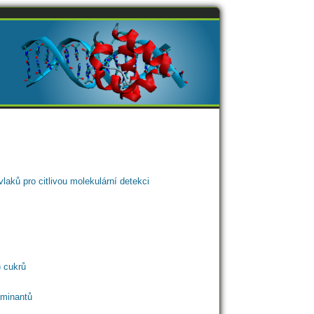
ků pro citlivou molekulární detekci
 cukrů
aminantů