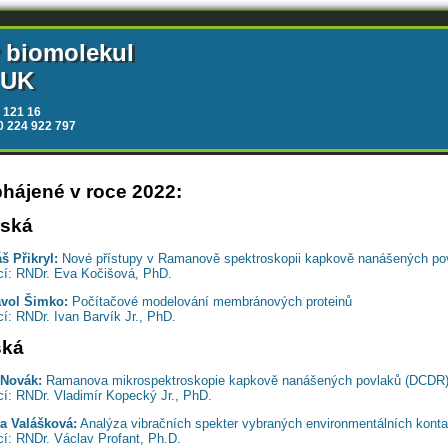
y biomolekul
 UK
 121 16
20 224 922 797
hájené v roce 2022:
rská
š Přikryl:
Nové přístupy v Ramanově spektroskopii kapkově nanášených povla
í: RNDr. Eva Kočišová, PhD.
avol Šimko:
Počítačové modelování membránových proteinů
í: RNDr. Ivan Barvík Jr., PhD.
ská
 Novák:
Ramanova mikrospektroskopie kapkově nanášených povlaků (DCDR)
í: RNDr. Vladimír Kopecký Jr., PhD.
a Valášková:
Analýza vibračních spekter vybraných environmentálních kont
í: RNDr. Václav Profant, Ph.D.