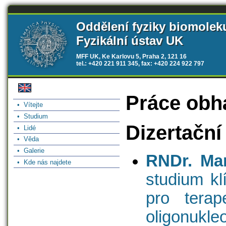
Oddělení fyziky biomolek
Fyzikální ústav UK
MFF UK, Ke Karlovu 5, Praha 2, 121 16
tel.: +420 221 911 345, fax: +420 224 922 797
Práce obhá
• Vítejte
• Studium
Dizertační
• Lidé
• Věda
• Galerie
RNDr. Mar
• Kde nás najdete
studium kl
pro terap
oligonukleo