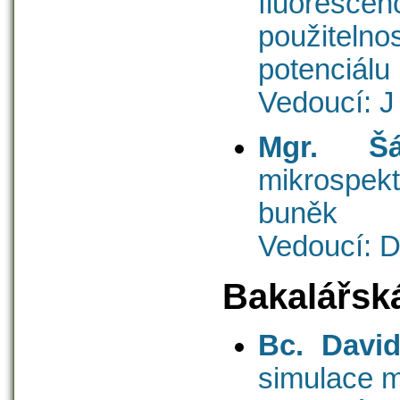
fluoresce
použitelno
potenciálu
Vedoucí: J
Mgr. Šá
mikrospekt
buněk
Vedoucí: D
Bakalářsk
Bc. David
simulace 