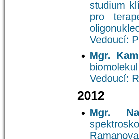
studium kl
pro terap
oligonukleo
Vedoucí: P
Mgr. Kami
biomolekul
Vedoucí: R
2012
Mgr. Na
spektro
Ramanova 