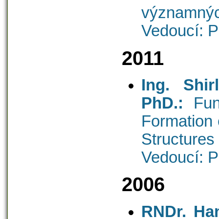
významných
Vedoucí: P
2011
Ing. Shir
PhD.:
Func
Formation o
Structures
Vedoucí: P
2006
RNDr. Han