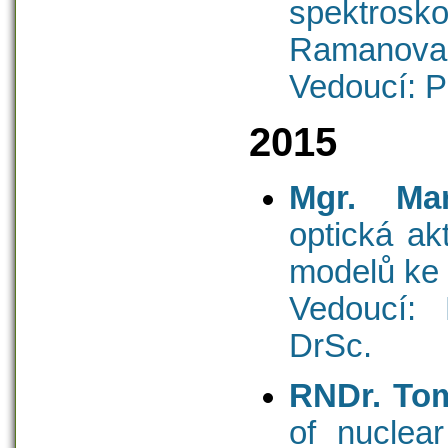
spektro
Ramanova 
Vedoucí: P
2015
Mgr. Mar
optická ak
modelů ke
Vedoucí: 
DrSc.
RNDr. Tom
of nuclear