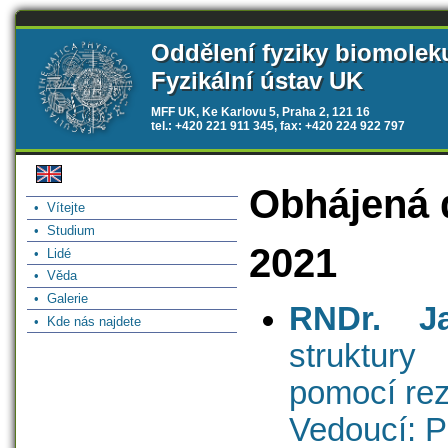
Oddělení fyziky biomolek
Fyzikální ústav UK
MFF UK, Ke Karlovu 5, Praha 2, 121 16
tel.: +420 221 911 345, fax: +420 224 922 797
Obhájená d
• Vítejte
• Studium
2021
• Lidé
• Věda
• Galerie
RNDr. Ja
• Kde nás najdete
struktury
pomocí re
Vedoucí: P