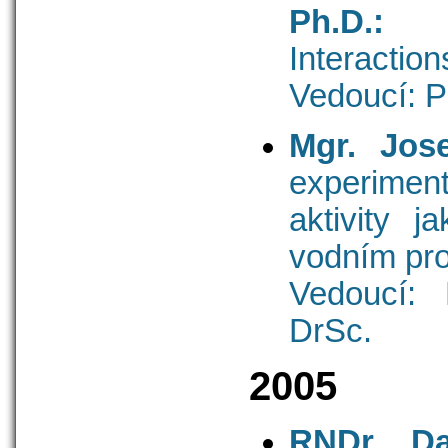
Ph.D.:
Mo
Interactio
Vedoucí: P
Mgr. Jose
experimen
aktivity 
vodním pro
Vedoucí: 
DrSc.
2005
RNDr. Da