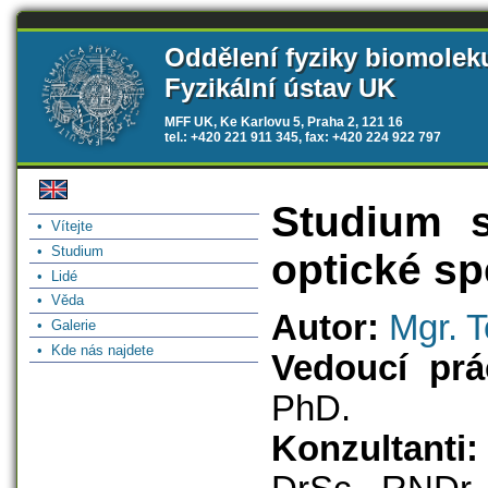
Oddělení fyziky biomolek
Fyzikální ústav UK
MFF UK, Ke Karlovu 5, Praha 2, 121 16
tel.: +420 221 911 345, fax: +420 224 922 797
Studium s
• Vítejte
• Studium
optické sp
• Lidé
• Věda
Autor:
Mgr. 
• Galerie
• Kde nás najdete
Vedoucí prá
PhD.
Konzultanti: