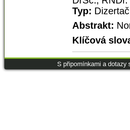
DrSc., RNDr.
Typ:
Dizertač
Abstrakt:
No
Klíčová slov
S připomínkami a dotazy 