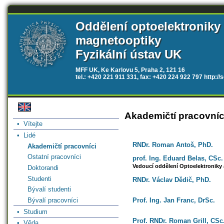
Oddělení optoelektroniky
magnetooptiky
Fyzikální ústav UK
MFF UK, Ke Karlovu 5, Praha 2, 121 16
tel.: +420 221 911 331, fax: +420 224 922 797 http:/
Akademičtí pracovníc
• Vítejte
• Lidé
RNDr. Roman Antoš, PhD.
Akademičtí pracovníci
Ostatní pracovníci
prof. Ing. Eduard Belas, CSc.
Vedoucí oddělení Optoelektroniky
Doktorandi
Studenti
RNDr. Václav Dědič, PhD.
Bývalí studenti
Bývalí pracovníci
Prof. Ing. Jan Franc, DrSc.
• Studium
Prof. RNDr. Roman Grill, CSc
• Věda